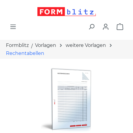
alt springen
War
Formblitz
Vorlagen
weitere Vorlagen
Rechentabellen
Bildergalerie überspringen