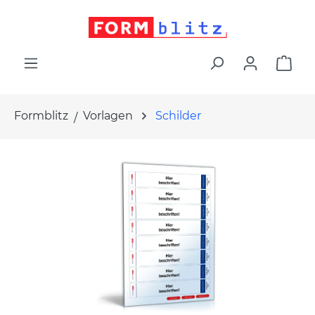
alt springen
War
Formblitz
Vorlagen
Schilder
Bildergalerie überspringen