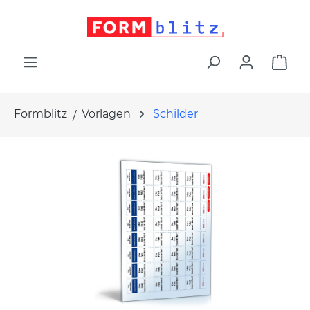
alt springen
War
Formblitz
Vorlagen
Schilder
Bildergalerie überspringen