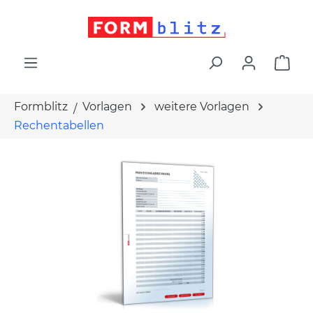
alt springen
War
Formblitz
Vorlagen
weitere Vorlagen
Rechentabellen
Bildergalerie überspringen