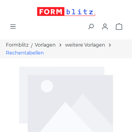
alt springen
War
Formblitz
Vorlagen
weitere Vorlagen
Rechentabellen
Bildergalerie überspringen