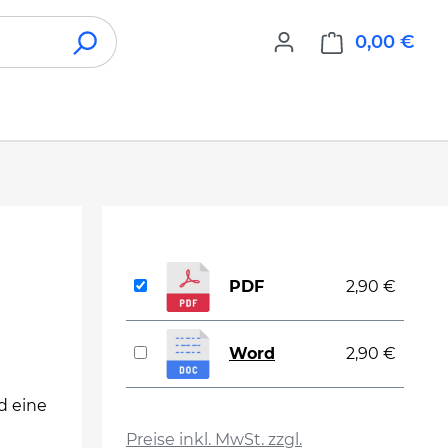
0,00 €
War
PDF
2,90 €
Word
2,90 €
d eine
auswählen
Preise inkl. MwSt. zzgl.