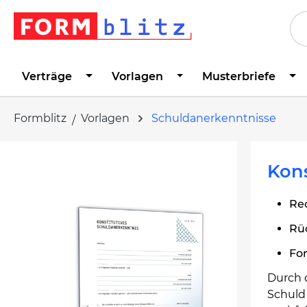
springen
Zur Hauptnavigation springen
Verträge
Vorlagen
Musterbriefe
Formblitz
Vorlagen
Schuldanerkenntnisse
Bildergalerie überspringen
Kons
Rec
Rü
Fo
Durch 
Schuld 