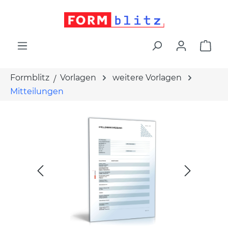
alt springen
War
Formblitz
Vorlagen
weitere Vorlagen
Mitteilungen
Bildergalerie überspringen