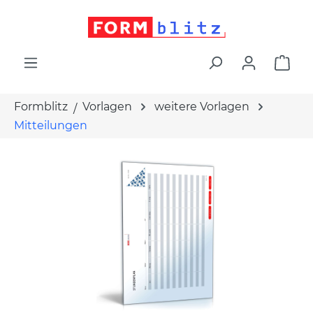
alt springen
War
Formblitz
Vorlagen
weitere Vorlagen
Mitteilungen
Bildergalerie überspringen