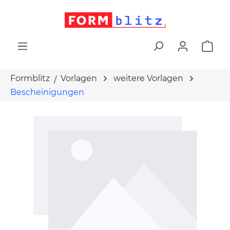
alt springen
War
Formblitz
Vorlagen
weitere Vorlagen
Bescheinigungen
Bildergalerie überspringen