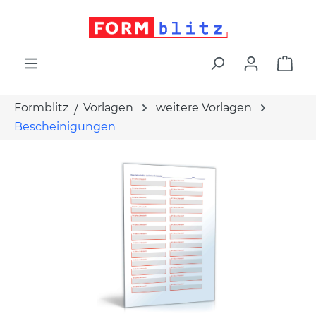
alt springen
War
Formblitz
Vorlagen
weitere Vorlagen
Bescheinigungen
Bildergalerie überspringen