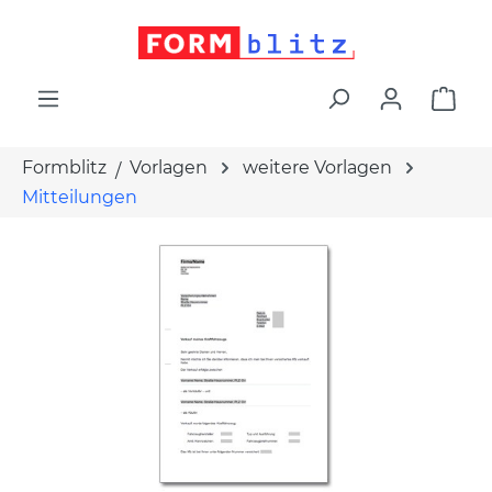
alt springen
War
Formblitz
Vorlagen
weitere Vorlagen
Mitteilungen
Bildergalerie überspringen