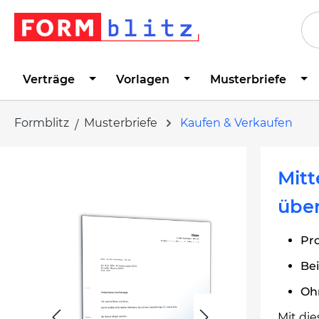
springen
Zur Hauptnavigation springen
Verträge
Vorlagen
Musterbriefe
Formblitz
Musterbriefe
Kaufen & Verkaufen
Bildergalerie überspringen
Mitt
über
Pro
Bei
Ohn
Mit di