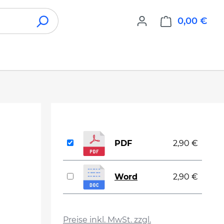
0,00 €
War
PDF
2,90 €
Word
2,90 €
auswählen
Preise inkl. MwSt. zzgl.