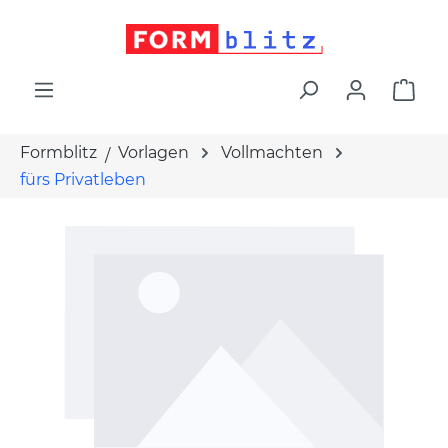
alt springen
War
Formblitz
Vorlagen
Vollmachten
fürs Privatleben
Bildergalerie überspringen