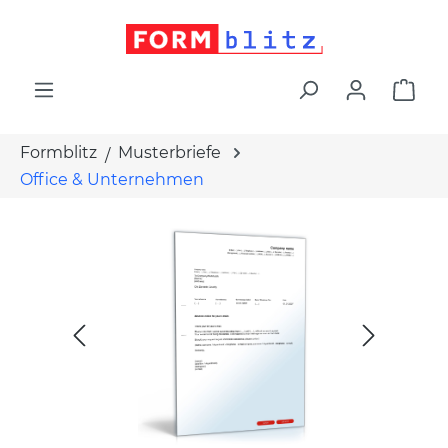
alt springen
War
Formblitz
Musterbriefe
Office & Unternehmen
Bildergalerie überspringen