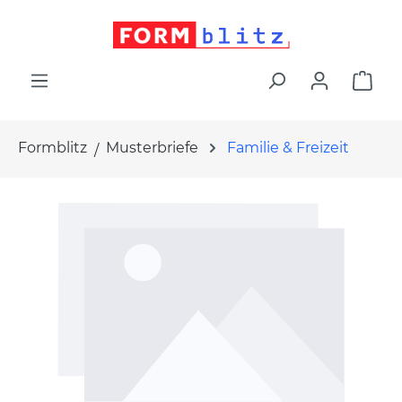
alt springen
War
Formblitz
Musterbriefe
Familie & Freizeit
Bildergalerie überspringen