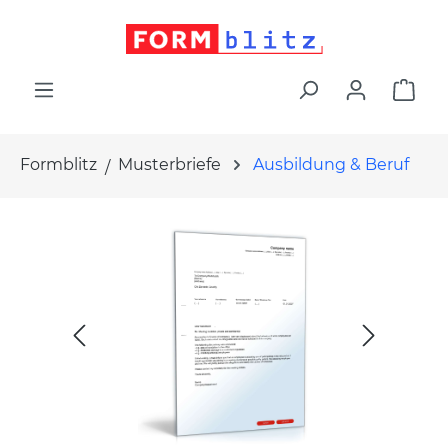
alt springen
War
Formblitz
Musterbriefe
Ausbildung & Beruf
Bildergalerie überspringen