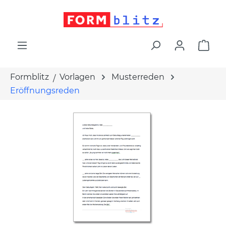
alt springen
War
Formblitz
Vorlagen
Musterreden
Eröffnungsreden
Bildergalerie überspringen