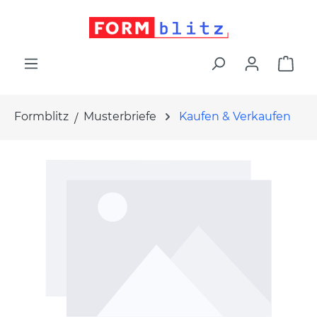
alt springen
War
Formblitz
Musterbriefe
Kaufen & Verkaufen
Bildergalerie überspringen