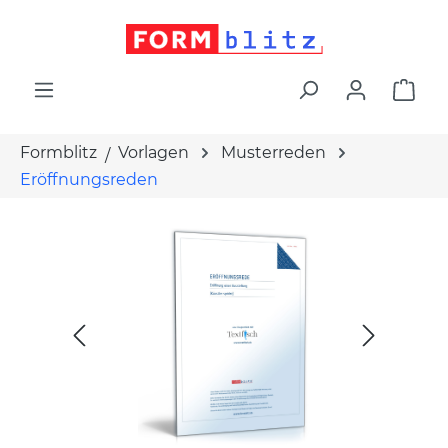
alt springen
War
Formblitz
Vorlagen
Musterreden
Eröffnungsreden
Bildergalerie überspringen