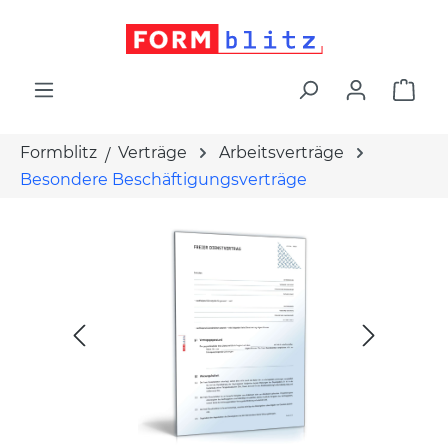
alt springen
War
Formblitz
Verträge
Arbeitsverträge
Besondere Beschäftigungsverträge
Bildergalerie überspringen