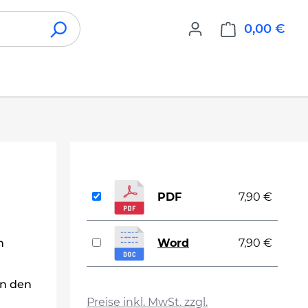
0,00 €
War
PDF
7,90 €
n
Word
7,90 €
in den
auswählen
Preise inkl. MwSt. zzgl.