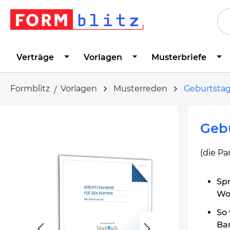
springen
Zur Hauptnavigation springen
Verträge
Vorlagen
Musterbriefe
Formblitz
Vorlagen
Musterreden
Geburtsta
Bildergalerie überspringen
Gebu
(die Pa
Spr
Wor
So 
Ba