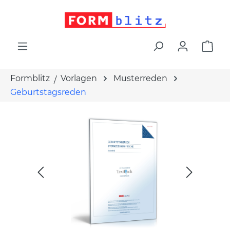
alt springen
War
Formblitz
Vorlagen
Musterreden
Geburtstagsreden
Bildergalerie überspringen