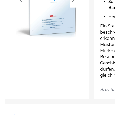
So 
Ba
He
Ein St
beschr
erkenne
Muster
Merkmal
Besond
Geschic
dürfen
gleich 
Anzahl 