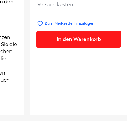
in den
Versandkosten
Zum Merkzettel hinzufügen
enzen
In den Warenkorb
 Sie die
ichen
die
len
auch