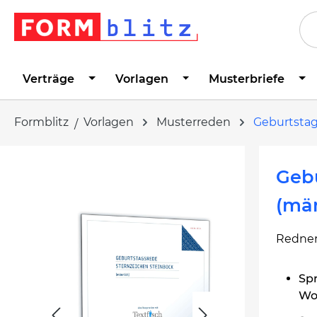
springen
Zur Hauptnavigation springen
Verträge
Vorlagen
Musterbriefe
Formblitz
Vorlagen
Musterreden
Geburtsta
Bildergalerie überspringen
Gebu
(män
Redner
Spr
Wor