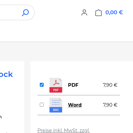
0,00 €
War
ock
PDF
7,90 €
Word
7,90 €
n
auswählen
Preise inkl. MwSt. zzgl.