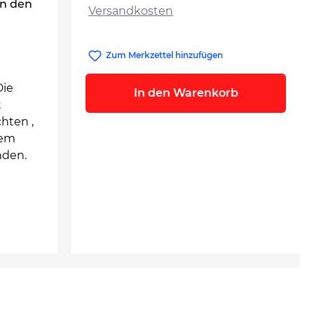
in den
Versandkosten
Zum Merkzettel hinzufügen
Die
In den Warenkorb
t
hten ,
dem
nden.