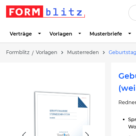
springen
Zur Hauptnavigation springen
Verträge
Vorlagen
Musterbriefe
Formblitz
Vorlagen
Musterreden
Geburtsta
Bildergalerie überspringen
Gebu
(wei
Redner
Spr
Wor