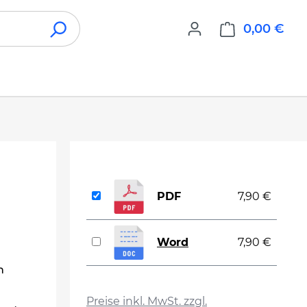
0,00 €
War
PDF
7,90 €
Word
7,90 €
n
auswählen
Preise inkl. MwSt. zzgl.