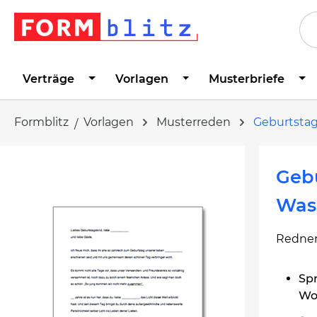
springen
Zur Hauptnavigation springen
Verträge
Vorlagen
Musterbriefe
Formblitz
Vorlagen
Musterreden
Geburtsta
Bildergalerie überspringen
Geb
Was
Redner
Spr
Wor