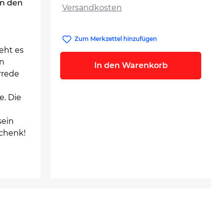
in den
Versandkosten
Zum Merkzettel hinzufügen
eht es
en
In den Warenkorb
rrede
e. Die
sein
schenk!