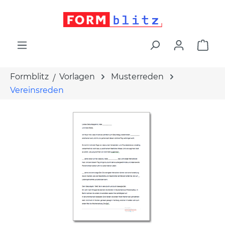
alt springen
War
Formblitz
Vorlagen
Musterreden
Vereinsreden
Bildergalerie überspringen