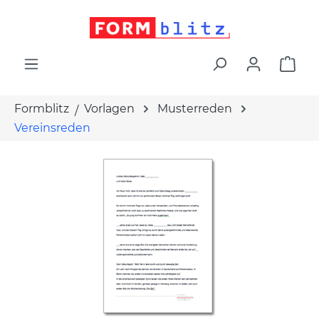
alt springen
War
Formblitz
Vorlagen
Musterreden
Vereinsreden
Bildergalerie überspringen