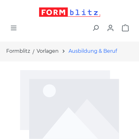
alt springen
War
Formblitz
Vorlagen
Ausbildung & Beruf
Bildergalerie überspringen