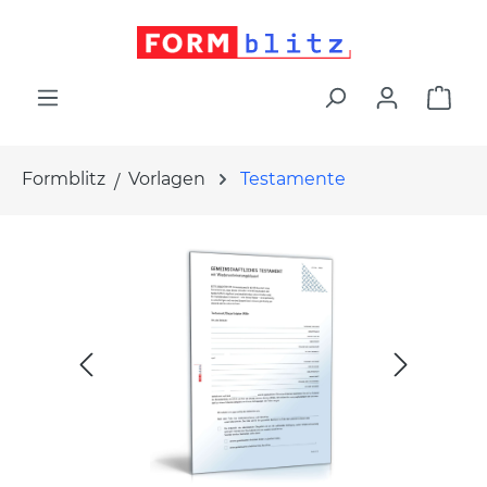
alt springen
War
Formblitz
Vorlagen
Testamente
Bildergalerie überspringen