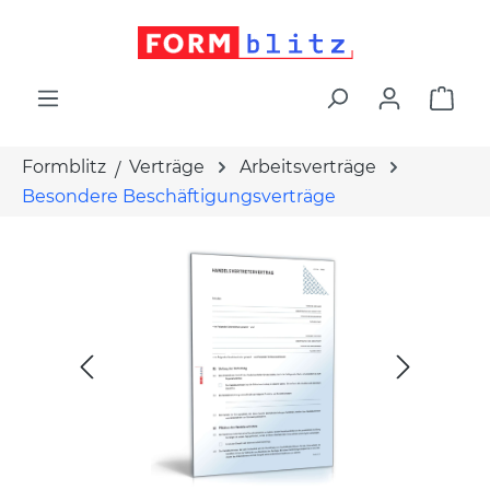
alt springen
War
Formblitz
Verträge
Arbeitsverträge
Besondere Beschäftigungsverträge
Bildergalerie überspringen