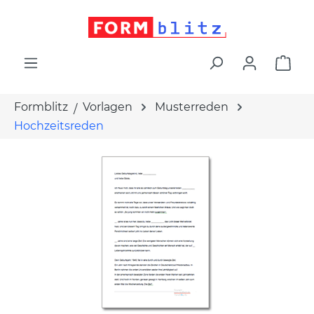
alt springen
War
Formblitz
Vorlagen
Musterreden
Hochzeitsreden
Bildergalerie überspringen