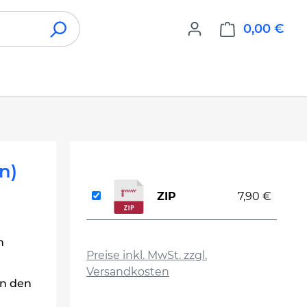
0,00 €
War
n)
ZIP
7,90 €
auswählen
n
Preise inkl. MwSt. zzgl.
Versandkosten
in den