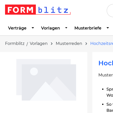
springen
Zur Hauptnavigation springen
Verträge
Vorlagen
Musterbriefe
Formblitz
Vorlagen
Musterreden
Hochzeits
Bildergalerie überspringen
Hoch
Muster
Spr
Wor
So 
Ba