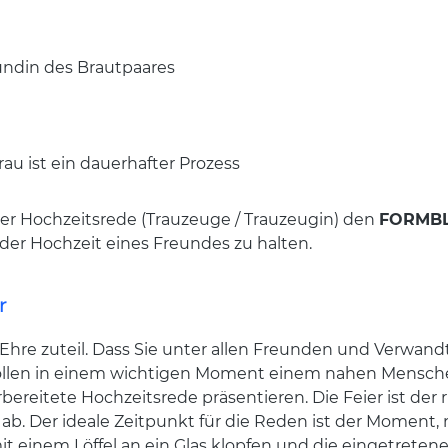
undin des Brautpaares
u ist ein dauerhafter Prozess
er Hochzeitsrede (Trauzeuge / Trauzeugin) den
FORMBLI
der Hochzeit eines Freundes zu halten.
r
Ehre zuteil. Dass Sie unter allen Freunden und Verwan
 sollen in einem wichtigen Moment einem nahen Mensche
rbereitete Hochzeitsrede präsentieren. Die Feier ist d
 ab. Der ideale Zeitpunkt für die Reden ist der Momen
it einem Löffel an ein Glas klopfen und die eingetretene S