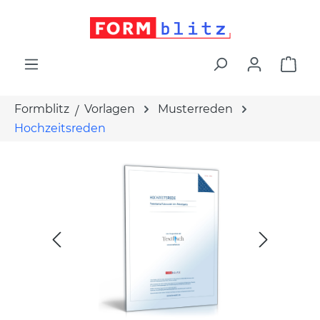
alt springen
War
Formblitz
Vorlagen
Musterreden
Hochzeitsreden
Bildergalerie überspringen