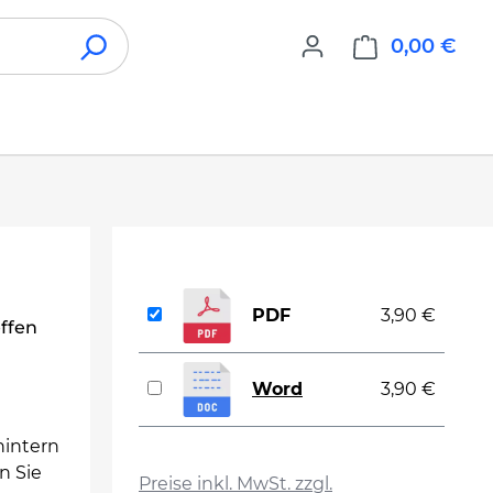
0,00 €
War
PDF
3,90 €
ffen
Word
3,90 €
nintern
auswählen
n Sie
Preise inkl. MwSt. zzgl.