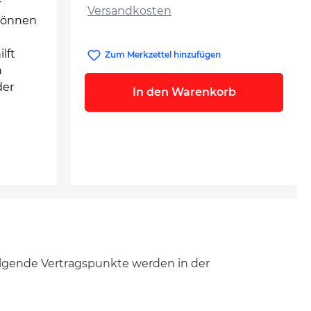
r
Versandkosten
 können
lft
Zum Merkzettel hinzufügen
n
der
In den Warenkorb
olgende Vertragspunkte werden in der