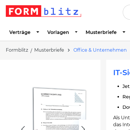
springen
Zur Hauptnavigation springen
Verträge
Vorlagen
Musterbriefe
Formblitz
Musterbriefe
Office & Unternehmen
Bildergalerie überspringen
IT-S
Jet
Reg
Do
Als Un
das Int