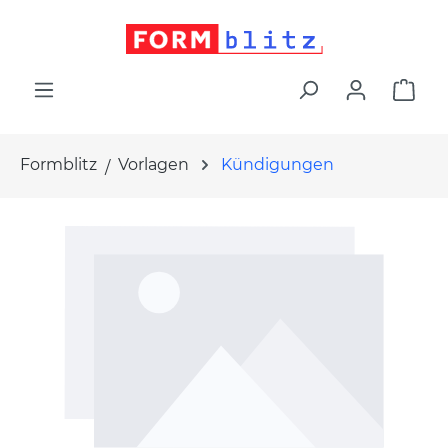
alt springen
War
Formblitz
Vorlagen
Kündigungen
Bildergalerie überspringen