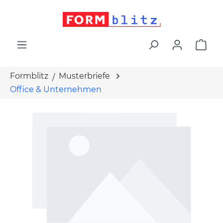
alt springen
War
Formblitz
Musterbriefe
Office & Unternehmen
Bildergalerie überspringen