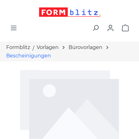
alt springen
War
Formblitz
Vorlagen
Bürovorlagen
Bescheinigungen
Bildergalerie überspringen