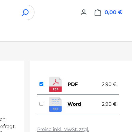
0,00 €
War
PDF
2,90 €
Word
2,90 €
ich
auswählen
efragt.
Preise inkl. MwSt. zzgl.