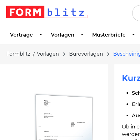
springen
Zur Hauptnavigation springen
Verträge
Vorlagen
Musterbriefe
Formblitz
Vorlagen
Bürovorlagen
Beschein
Bildergalerie überspringen
Kurz
Sch
Erl
Au
Ob in 
werden