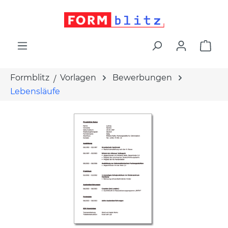
alt springen
War
Formblitz
Vorlagen
Bewerbungen
Lebensläufe
Bildergalerie überspringen