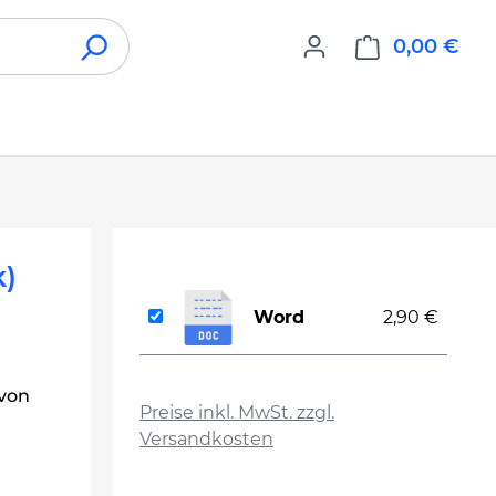
0,00 €
War
k)
Word
2,90 €
auswählen
 von
Preise inkl. MwSt. zzgl.
Versandkosten