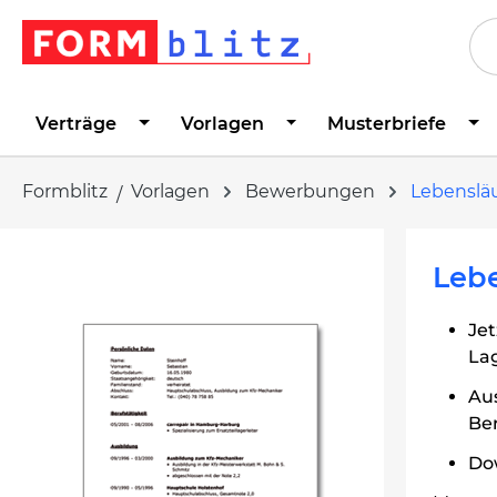
springen
Zur Hauptnavigation springen
Verträge
Vorlagen
Musterbriefe
Formblitz
Vorlagen
Bewerbungen
Lebenslä
Bildergalerie überspringen
Lebe
Jet
Lag
Au
Ber
Dow