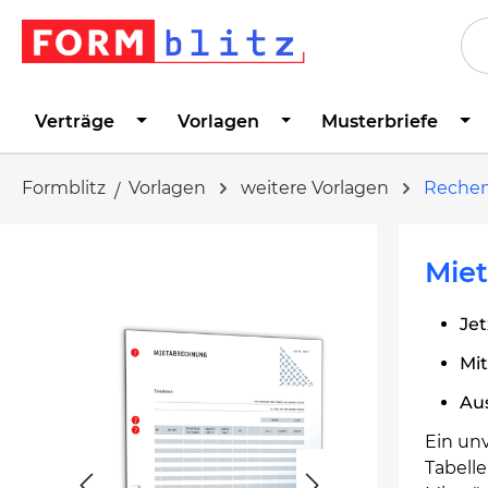
springen
Zur Hauptnavigation springen
Verträge
Vorlagen
Musterbriefe
Formblitz
Vorlagen
weitere Vorlagen
Rechen
Bildergalerie überspringen
Mie
Jet
Mit
Au
Ein unv
Tabelle