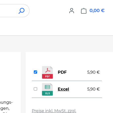
0,00 €
War
PDF
5,90 €
Excel
5,90 €
hnungs-
auswählen
ngen,
Preise inkl. MwSt. zzgl.