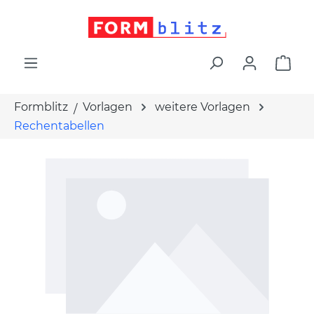
alt springen
War
Formblitz
Vorlagen
weitere Vorlagen
Rechentabellen
Bildergalerie überspringen