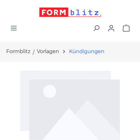
alt springen
War
Formblitz
Vorlagen
Kündigungen
Bildergalerie überspringen