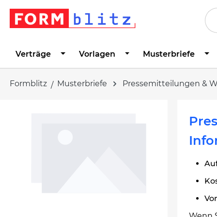
springen
Zur Hauptnavigation springen
Verträge
Vorlagen
Musterbriefe
Formblitz
Musterbriefe
Pressemitteilungen & 
Bildergalerie überspringen
Pres
Info
Au
Kos
Vo
Wenn S