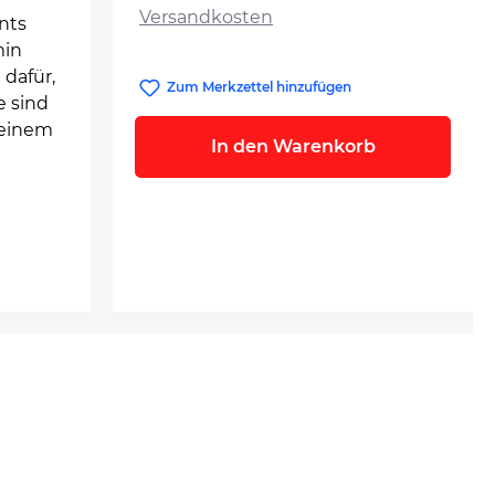
Versandkosten
nts
min
 dafür,
Zum Merkzettel hinzufügen
e sind
t einem
In den Warenkorb