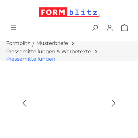
alt springen
War
Formblitz
Musterbriefe
Pressemitteilungen & Werbetexte
Pressemitteilungen
Bildergalerie überspringen