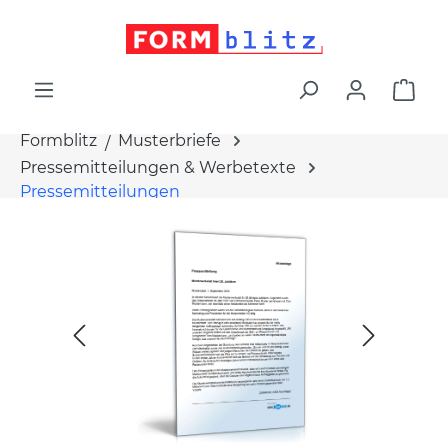
alt springen
War
Formblitz
Musterbriefe
Pressemitteilungen & Werbetexte
Pressemitteilungen
Bildergalerie überspringen