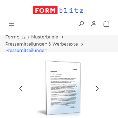
alt springen
War
Formblitz
Musterbriefe
Pressemitteilungen & Werbetexte
Pressemitteilungen
Bildergalerie überspringen