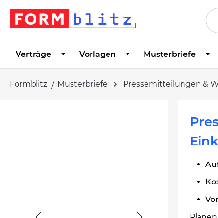
springen
Zur Hauptnavigation springen
Verträge
Vorlagen
Musterbriefe
Formblitz
Musterbriefe
Pressemitteilungen & 
Bildergalerie überspringen
Pres
Eink
Au
Kos
Vo
Planen 