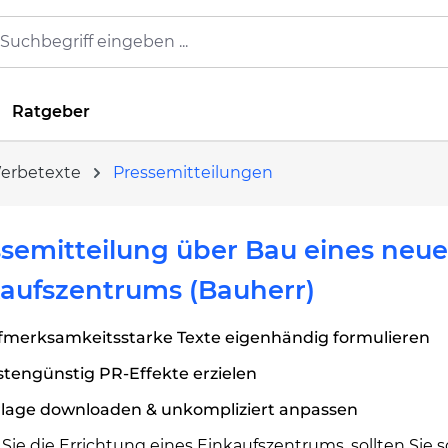
Ratgeber
Werbetexte
Pressemitteilungen
semitteilung über Bau eines neu
aufszentrums (Bauherr)
fmerksamkeitsstarke Texte eigenhändig formulieren
tengünstig PR-Effekte erzielen
rlage downloaden & unkompliziert anpassen
Sie die Errichtung eines Einkaufszentrums, sollten Sie 