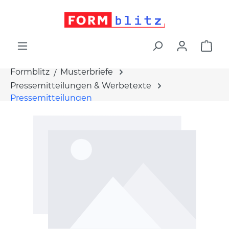
alt springen
War
Formblitz
Musterbriefe
Pressemitteilungen & Werbetexte
Pressemitteilungen
Bildergalerie überspringen