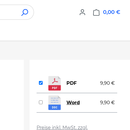
0,00 €
War
PDF
9,90 €
Word
9,90 €
auswählen
Preise inkl. MwSt. zzgl.