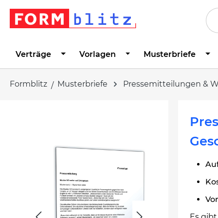
springen
Zur Hauptnavigation springen
Verträge
Vorlagen
Musterbriefe
Formblitz
Musterbriefe
Pressemitteilungen & 
Bildergalerie überspringen
Pres
Ges
Au
Kos
Vo
Es gibt