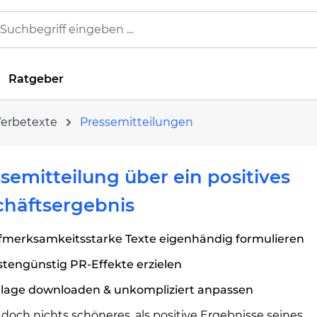
Ratgeber
Werbetexte
Pressemitteilungen
semitteilung über ein positives
chäftsergebnis
fmerksamkeitsstarke Texte eigenhändig formulieren
tengünstig PR-Effekte erzielen
rlage downloaden & unkompliziert anpassen
 doch nichts schöneres, als positive Ergebnisse seines